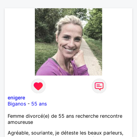
enigere
Biganos
-
55 ans
Femme divorcé(e) de 55 ans recherche rencontre
amoureuse
Agréable, souriante, je déteste les beaux parleurs,