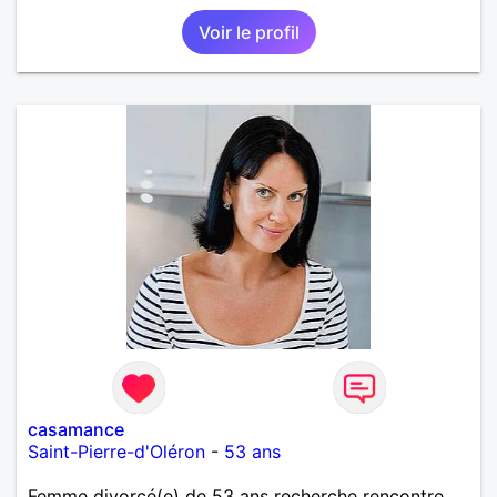
Voir le profil
casamance
Saint-Pierre-d'Oléron
-
53 ans
Femme divorcé(e) de 53 ans recherche rencontre