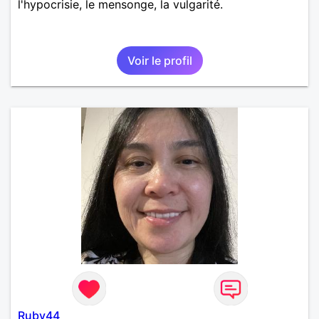
l'hypocrisie, le mensonge, la vulgarité.
Voir le profil
Ruby44