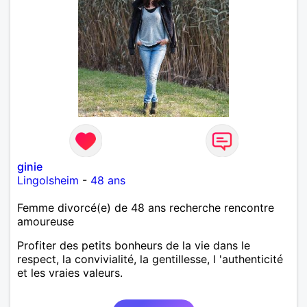
ginie
Lingolsheim
-
48 ans
Femme divorcé(e) de 48 ans recherche rencontre
amoureuse
Profiter des petits bonheurs de la vie dans le
respect, la convivialité, la gentillesse, l 'authenticité
et les vraies valeurs.