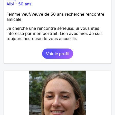
Albi
-
50 ans
Femme veuf/veuve de 50 ans recherche rencontre
amicale
Je cherche une rencontre sérieuse. Si vous êtes
intéressé par mon portrait. Lien avec moi. Je suis
toujours heureuse de vous accueillir.
Voir le profil