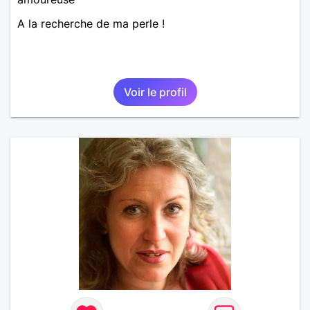
A la recherche de ma perle !
Voir le profil