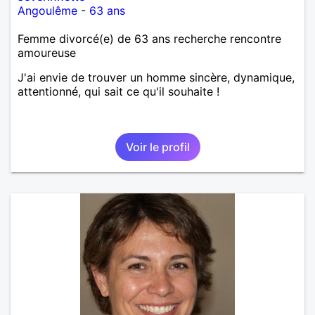
Angoulême
-
63 ans
Femme divorcé(e) de 63 ans recherche rencontre
amoureuse
J'ai envie de trouver un homme sincère, dynamique,
attentionné, qui sait ce qu'il souhaite !
Voir le profil