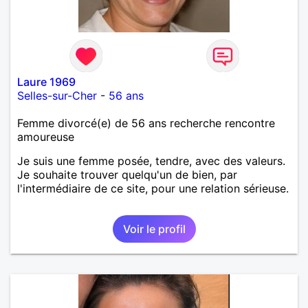
Laure 1969
Selles-sur-Cher
-
56 ans
Femme divorcé(e) de 56 ans recherche rencontre
amoureuse
Je suis une femme posée, tendre, avec des valeurs.
Je souhaite trouver quelqu'un de bien, par
l'intermédiaire de ce site, pour une relation sérieuse.
Voir le profil