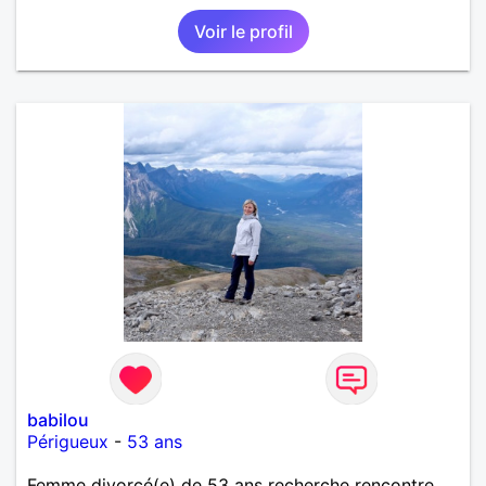
J'aime rire, cuisiner, mais tout cela serait tellement
Voir le profil
plus agréable à deux.
babilou
Périgueux
-
53 ans
Femme divorcé(e) de 53 ans recherche rencontre