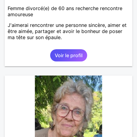
Femme divorcé(e) de 60 ans recherche rencontre
amoureuse
J'aimerai rencontrer une personne sincère, aimer et
être aimée, partager et avoir le bonheur de poser
ma tête sur son épaule.
Voir le profil