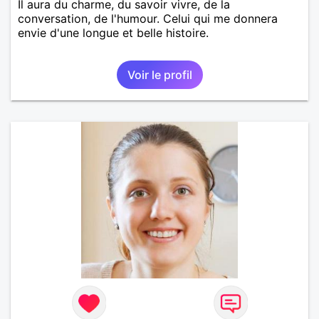
Il aura du charme, du savoir vivre, de la
conversation, de l'humour. Celui qui me donnera
envie d'une longue et belle histoire.
Voir le profil