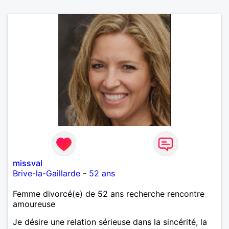
missval
Brive-la-Gaillarde
-
52 ans
Femme divorcé(e) de 52 ans recherche rencontre
amoureuse
Je désire une relation sérieuse dans la sincérité, la