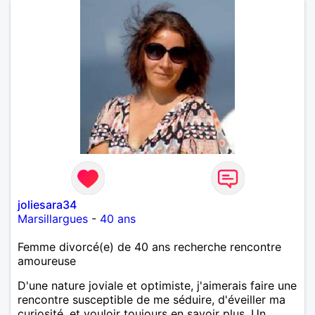
joliesara34
Marsillargues
-
40 ans
Femme divorcé(e) de 40 ans recherche rencontre
amoureuse
D'une nature joviale et optimiste, j'aimerais faire une
rencontre susceptible de me séduire, d'éveiller ma
curiosité, et vouloir toujours en savoir plus. Un