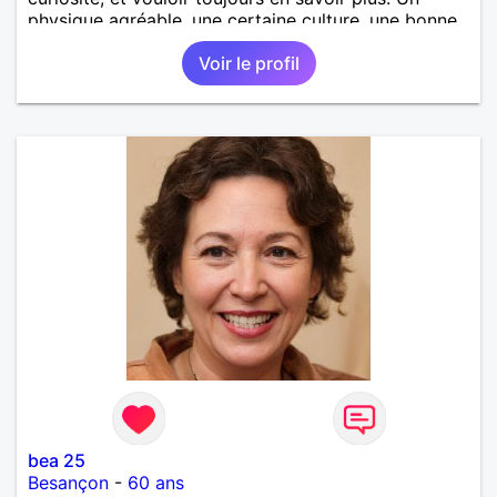
physique agréable, une certaine culture, une bonne
éducation, j'aimerais te rencontrer.
Voir le profil
bea 25
Besançon
-
60 ans