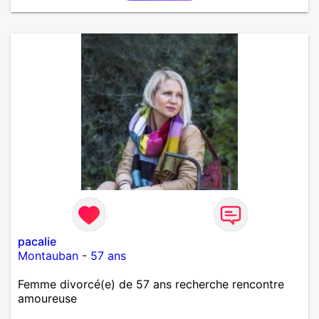
pacalie
Montauban
-
57 ans
Femme divorcé(e) de 57 ans recherche rencontre
amoureuse