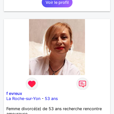
Voir le profil
f evreux
La Roche-sur-Yon
-
53 ans
Femme divorcé(e) de 53 ans recherche rencontre
amoureuse