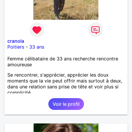
cranola
Poitiers
-
33 ans
Femme célibataire de 33 ans recherche rencontre
amoureuse
Se rencontrer, s'apprécier, apprécier les doux
moments que la vie peut offrir mais surtout à deux,
dans une relation sans prise de tête et voir plus si
complicité.
Voir le profil