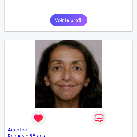
Voir le profil
Acanthe
Rennes
-
55 ans