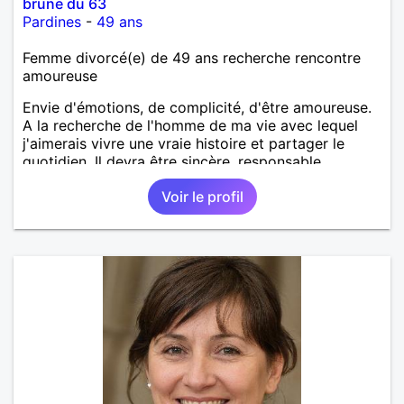
brune du 63
Pardines
-
49 ans
Femme divorcé(e) de 49 ans recherche rencontre
amoureuse
Envie d'émotions, de complicité, d'être amoureuse.
A la recherche de l'homme de ma vie avec lequel
j'aimerais vivre une vraie histoire et partager le
quotidien. Il devra être sincère, responsable,
ambitieux, entreprenant, fort de caractère et avec le
Voir le profil
sens de l'humour. Il saura me chouchouter et me
mettre en valeur, me donner son amour et attention.
Merci de m'avoir lu et à bientôt...