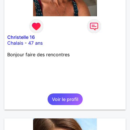
Christelle 16
Chalais
-
47 ans
Bonjour faire des rencontres
Voir le profil