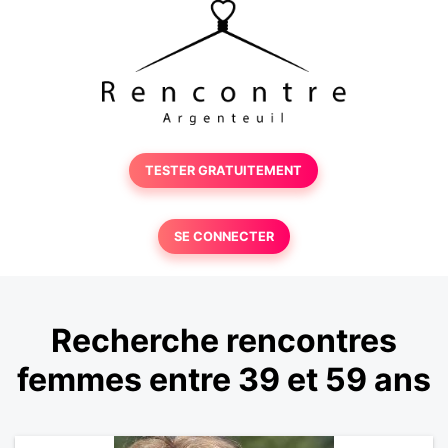
TESTER GRATUITEMENT
SE CONNECTER
Recherche rencontres
femmes entre 39 et 59 ans