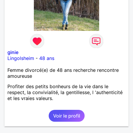
ginie
Lingolsheim
-
48 ans
Femme divorcé(e) de 48 ans recherche rencontre
amoureuse
Profiter des petits bonheurs de la vie dans le
respect, la convivialité, la gentillesse, l 'authenticité
et les vraies valeurs.
Voir le profil