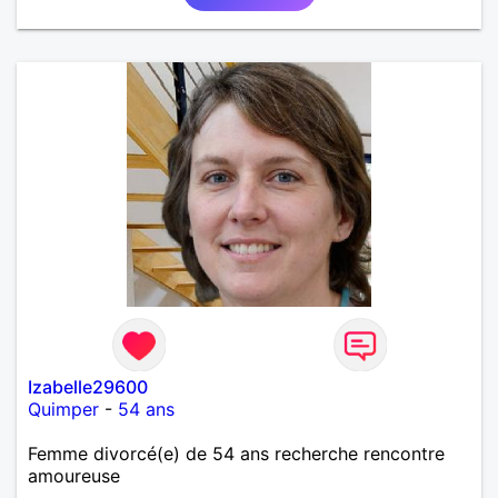
Izabelle29600
Quimper
-
54 ans
Femme divorcé(e) de 54 ans recherche rencontre
amoureuse