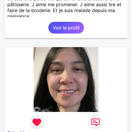
pâtisserie. J aime me promener. J aime aussi lire et
faire de la broderie. Et je suis malade depuis ma
naissance.
Voir le profil