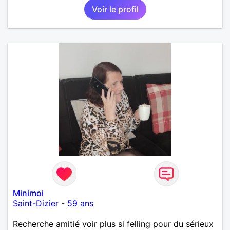
Voir le profil
Minimoi
Saint-Dizier
-
59 ans
Recherche amitié voir plus si felling pour du sérieux