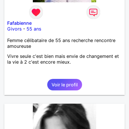
Fafabienne
Givors
-
55 ans
Femme célibataire de 55 ans recherche rencontre
amoureuse
Vivre seule c'est bien mais envie de changement et
la vie à 2 c'est encore mieux.
Voir le profil