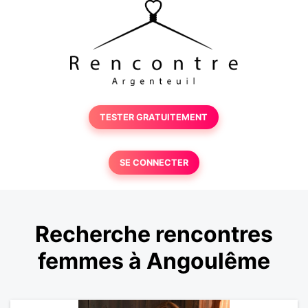
TESTER GRATUITEMENT
SE CONNECTER
Recherche rencontres
femmes à Angoulême