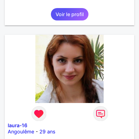
Voir le profil
laura-16
Angoulême
-
29 ans