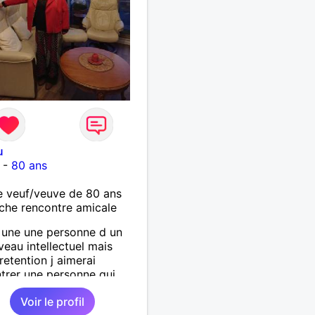
u
-
80 ans
 veuf/veuve de 80 ans
che rencontre amicale
s une une personne d un
veau intellectuel mais
retention j aimerai
trer une personne qui
it me correspondre avec
Voir le profil
alites de coeur genereux