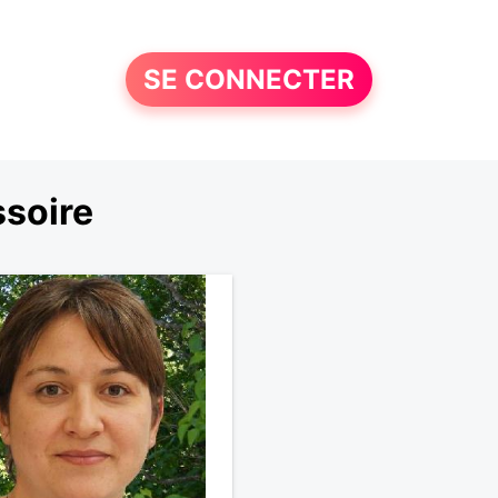
SE CONNECTER
ssoire