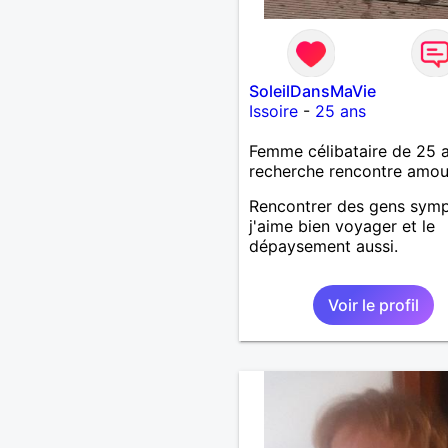
SoleilDansMaVie
Issoire
-
25 ans
Femme célibataire de 25 
recherche rencontre amo
Rencontrer des gens symp
j'aime bien voyager et le
dépaysement aussi.
Voir le profil