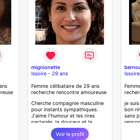
mignionette
berno
Issoire
-
29 ans
Issoire
ans
Femme célibataire de 29 ans
Femme
ureuse
recherche rencontre amoureuse
recher
Cherche compagnie masculine
je sui
pour instants sympathiques.
bon ni
J'aime l'humour et les rires
sans p
partagés, la douceur et la
rencon
tolérance. Je préfère les mecs
pourra
Voir le profil
plutôt ambitieux pas trop ceux
des qu