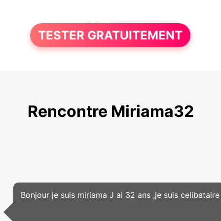
TESTER GRATUITEMENT
Rencontre Miriama32
Bonjour je suis miriama J ai 32 ans ,je suis celibatair