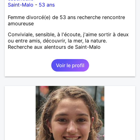
Saint-Malo
-
53 ans
Femme divorcé(e) de 53 ans recherche rencontre
amoureuse
Conviviale, sensible, à l'écoute, j'aime sortir à deux
ou entre amis, découvrir, la mer, la nature.
Recherche aux alentours de Saint-Malo
Voir le profil