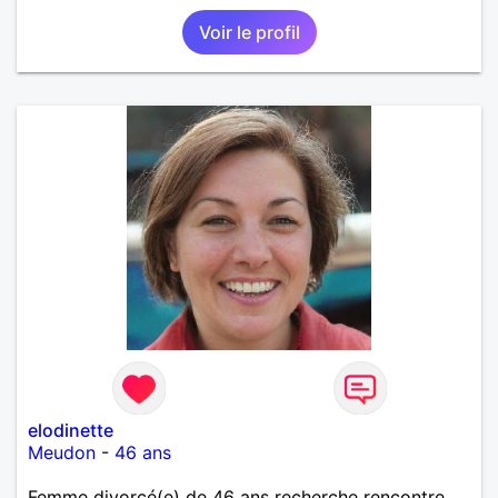
Voir le profil
elodinette
Meudon
-
46 ans
Femme divorcé(e) de 46 ans recherche rencontre