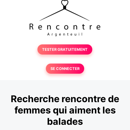
TESTER GRATUITEMENT
SE CONNECTER
Recherche rencontre de
femmes qui aiment les
balades