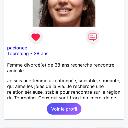
pacionee
Tourcoing
-
38 ans
Femme divorcé(e) de 38 ans recherche rencontre
amicale
Je suis une femme attentionnée, sociable, souriante,
qui aime les joies de la vie. Je recherche une
relation sérieuse, stable pour rencontre sur la région
de Tourcoing. Ceux qui sont trop loin, merci de ne
pas me contacter et pour les autres je ne
Voir le profil
manquerais pas de vous répondre et ce sera avec
plaisir.