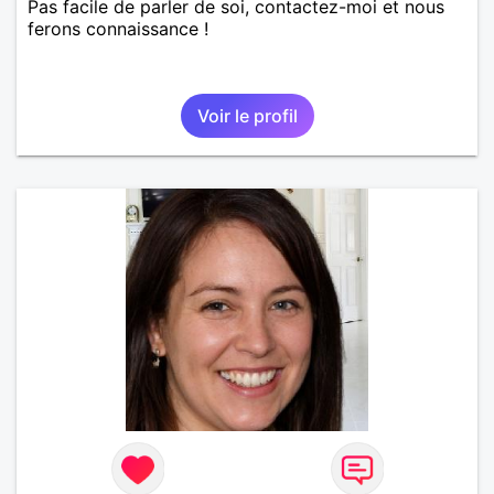
Pas facile de parler de soi, contactez-moi et nous
ferons connaissance !
Voir le profil