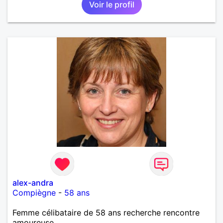
Voir le profil
alex-andra
Compiègne
-
58 ans
Femme célibataire de 58 ans recherche rencontre
amoureuse