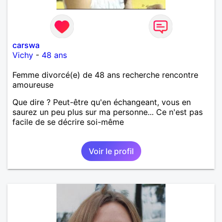
carswa
Vichy
-
48 ans
Femme divorcé(e) de 48 ans recherche rencontre
amoureuse
Que dire ? Peut-être qu'en échangeant, vous en
saurez un peu plus sur ma personne... Ce n'est pas
facile de se décrire soi-même
Voir le profil