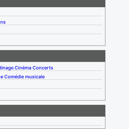
ins
dinage
Cinéma
Concerts
ue
Comédie musicale