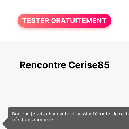
TESTER GRATUITEMENT
Rencontre Cerise85
Bonjour, je suis charmante et aussi à l'écoute. Je re
très bons moments.