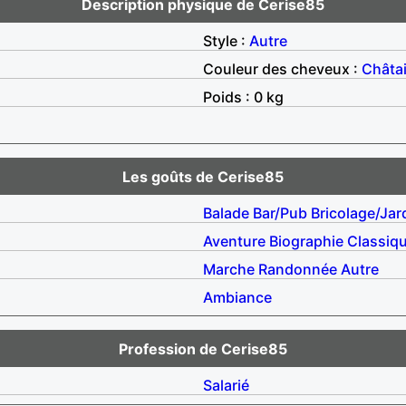
Description physique de Cerise85
Style :
Autre
Couleur des cheveux :
Châta
Poids : 0 kg
Les goûts de Cerise85
Balade
Bar/Pub
Bricolage/Jar
Aventure
Biographie
Classiq
Marche
Randonnée
Autre
Ambiance
Profession de Cerise85
Salarié