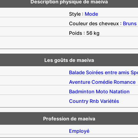
Description physique de maeiva
Style :
Mode
Couleur des cheveux :
Bruns
Poids : 56 kg
Les goûts de maeiva
Balade
Soirées entre amis
Sp
Aventure
Comédie
Romance
Badminton
Moto
Natation
Country
Rnb
Variétés
Profession de maeiva
Employé